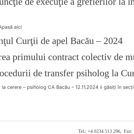
cţie de execuţie a grefierilor la i
Apasă aici
nţul Curţii de apel Bacău – 2024
ea primului contract colectiv de 
rocedurii de transfer psiholog la C
r la cerere – psiholog CA Bacău – 12.11.2024 ii găsiţi în sec
Tel.: +4 0234 513 296, Fax: