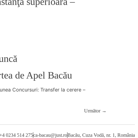
nstanţa superioară –
muncă
urtea de Apel Bacău
ţiunea Concursuri: Transfer la cerere –
Următor
→
 +4 0234 514 275
ca-bacau@just.ro
Bacău, Cuza Vodă, nr. 1, România