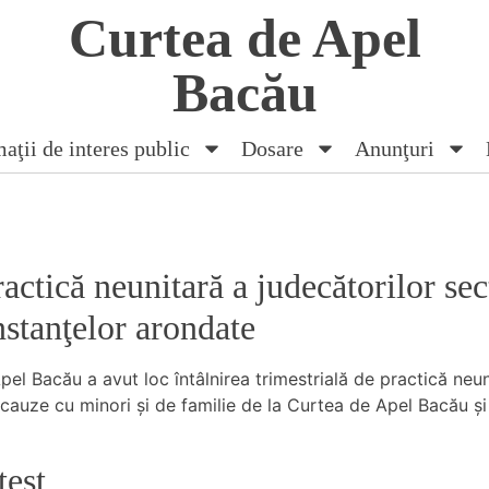
Curtea de Apel
Bacău
aţii de interes public
Dosare
Anunţuri
ractică neunitară a judecătorilor sec
nstanţelor arondate
Apel Bacău a avut loc întâlnirea trimestrială de practică neu
 cauze cu minori şi de familie de la Curtea de Apel Bacău şi 
test