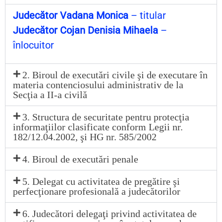
că Adrian Octavian
Ferenţ Marius
-
Mengoni Silvia
Drilea Ioana Adriana
Iordan Iuliana
Șotrocan Ionela
van Adina Cătălina
Grumeza Salomeea
Pîrjol Năstase Doru Octavian
Fodor Cristina
Alina
Nimineț Brîndușa
Ştefănică Lenuța Danie
-
Judecător Vadana Monica
– titular
anu Ioana Luciana
Lupu Carmen Nicoleta -
Ştefănescu Cezar
Marcu Daniela
Pătraşc-Bălan Ionela-Diana
Timofte Alina Elena
Judecător Cojan Denisia Mihaela
–
an Petronela
Macovei Loredana-Andreea
Mihaela
Vadana Monica
Politic Mădălina Elena
Petrescu Ioan
Vişan Magda
eanu Viorel
Matei Patricia
Spoială Gabriela
înlocuitor
Ionel-Iulian
Neagu Ina Gabriela
Scurtu Gabriela
Verde Ana-Dadiana
2. Biroul de executări civile şi de executare în
Vîngă Cristina
materia contenciosului administrativ de la
Secţia a II-a civilă
3. Structura de securitate pentru protecţia
informaţiilor clasificate conform Legii nr.
182/12.04.2002, şi HG nr. 585/2002
4. Biroul de executări penale
5. Delegat cu activitatea de pregătire şi
perfecţionare profesională a judecătorilor
6. Judecători delegaţi privind activitatea de