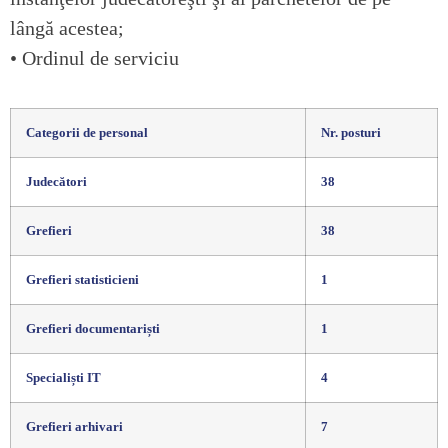
lângă acestea;
• Ordinul de serviciu
Categorii de personal
Nr. posturi
Judecători
38
Grefieri
38
Grefieri statisticieni
1
Grefieri documentariști
1
Specialiști IT
4
Grefieri arhivari
7