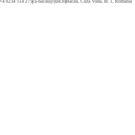
 +4 0234 514 275
ca-bacau@just.ro
Bacău, Cuza Vodă, nr. 1, România