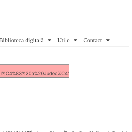
Biblioteca digitală
Utile
Contact
eral%C4%83%20a%20Judec%C4%83torilor%20CA%20Bac%C