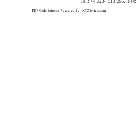
Tel.: +4 0234 513 296, Fax:
Powered By :
PHP Code Snippets
XYZScripts.com