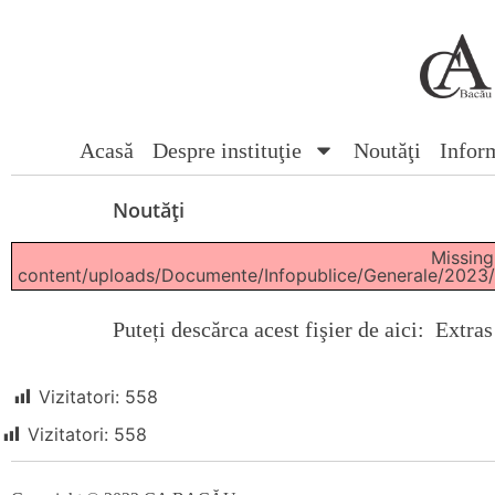
Acasă
Despre instituţie
Noutăţi
Inform
Noutăţi
Missing
content/uploads/Documente/Infopublice/Generale
Puteți descărca acest fişier de aici:
Extras 
Vizitatori:
558
Vizitatori:
558