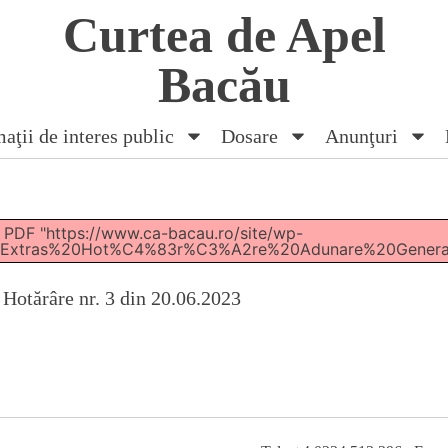
Curtea de Apel
Bacău
aţii de interes public
Dosare
Anunţuri
 PDF "https://www.ca-bacau.ro/site/wp-
/2023/Extras%20Hot%C4%83r%C3%A2re%20Adunare%20Gen
Hotărâre nr. 3 din 20.06.2023